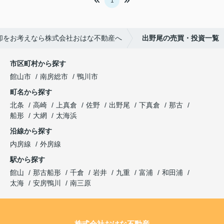
1
却をお考えなら株式会社おはな不動産へ
出野尾の売買・投資一覧
市区町村から探す
館山市
南房総市
鴨川市
町名から探す
北条
高崎
上真倉
佐野
出野尾
下真倉
那古
船形
大網
太海浜
沿線から探す
内房線
外房線
駅から探す
館山
那古船形
千倉
岩井
九重
富浦
和田浦
太海
安房鴨川
南三原
株式会社おはな不動産