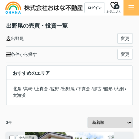
0
ログイン
お気に入り
出野尾の売買・投資一覧
出野尾
変更
条件から探す
変更
おすすめのエリア
北条
/
高崎
/
上真倉
/
佐野
/
出野尾
/
下真倉
/
那古
/
船形
/
大網
/
太海浜
2
件
中古一戸建