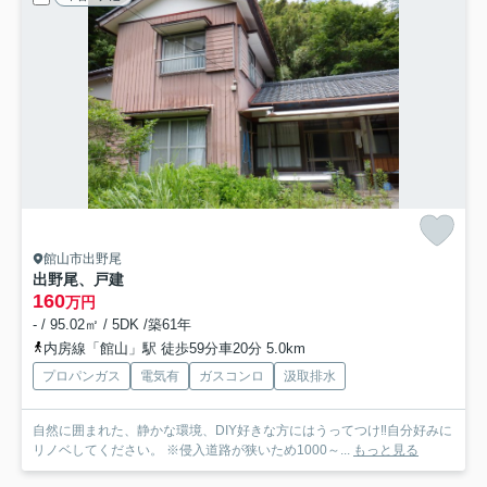
館山市出野尾
出野尾、戸建
160
万円
- / 95.02㎡ / 5DK /築61年
内房線「館山」駅 徒歩59分車20分 5.0km
プロパンガス
電気有
ガスコンロ
汲取排水
自然に囲まれた、静かな環境、DIY好きな方にはうってつけ‼自分好みに
リノベしてください。 ※侵入道路が狭いため1000～...
もっと見る