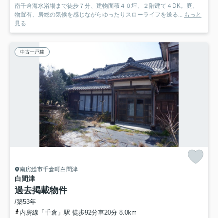
南千倉海水浴場まで徒歩７分、建物面積４０坪、２階建て４DK。庭、
物置有、房総の気候を感じながらゆったりスローライフを送る...
もっと
見る
中古一戸建
南房総市千倉町白間津
白間津
過去掲載物件
/築53年
内房線「千倉」駅 徒歩92分車20分 8.0km