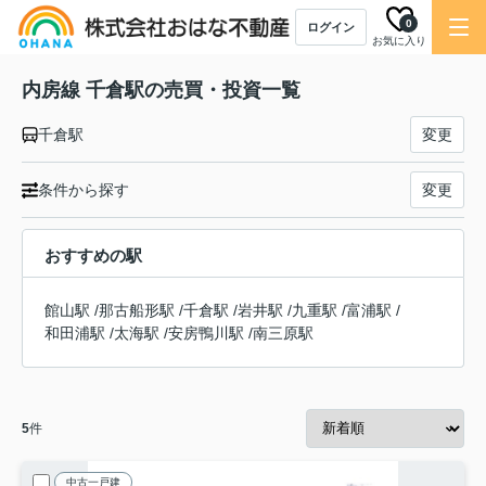
0
ログイン
お気に入り
内房線 千倉駅の売買・投資一覧
千倉駅
変更
条件から探す
変更
おすすめの駅
館山駅
/
那古船形駅
/
千倉駅
/
岩井駅
/
九重駅
/
富浦駅
/
和田浦駅
/
太海駅
/
安房鴨川駅
/
南三原駅
5
件
中古一戸建