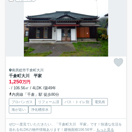
南房総市千倉町大川
千倉町大川 平家
1,250
万円
- / 106.56㎡ / 4LDK /築49年
内房線「千倉」駅 徒歩80分
プロパンガス
リフォーム済
バス・トイレ別
電気有
海が近い
浄化槽排水
ぜひ一度見ていただきたい、「千倉町大川 平家」です！快適な生活を
送れる4LDKの物件情報あります！建物面積106.56平...
もっと見る