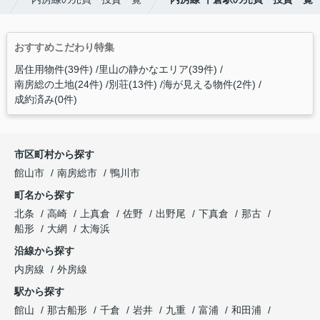
おすすめこだわり特集
居住用物件(39件)
里山の静かなエリア(39件)
南房総の土地(24件)
別荘(13件)
海が見える物件(2件)
成約済み(0件)
市区町村から探す
館山市
南房総市
鴨川市
町名から探す
北条
高崎
上真倉
佐野
出野尾
下真倉
那古
船形
大網
太海浜
沿線から探す
内房線
外房線
駅から探す
館山
那古船形
千倉
岩井
九重
富浦
和田浦