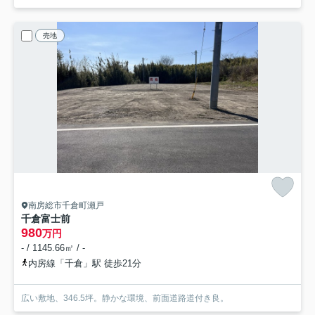
売地
南房総市千倉町瀬戸
千倉富士前
980
万円
- / 1145.66㎡ / -
内房線「千倉」駅 徒歩21分
広い敷地、346.5坪。静かな環境、前面道路道付き良。