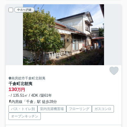
中古一戸建
南房総市千倉町北朝夷
千倉町北朝夷
130
万円
- / 135.51㎡ / 4DK /築61年
内房線「千倉」駅 徒歩28分
バス・トイレ別
室内洗濯機置場
フローリング
ガスコンロ
オープンキッチン