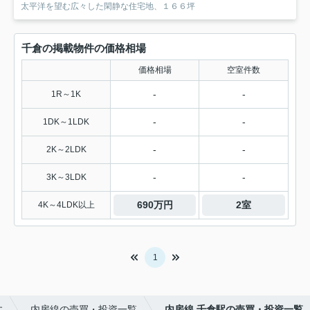
太平洋を望む広々した閑静な住宅地、１６６坪
千倉の掲載物件の価格相場
価格相場
空室件数
-
-
1R～1K
-
-
1DK～1LDK
-
-
2K～2LDK
-
-
3K～3LDK
690万円
2室
4K～4LDK以上
1
す
内房線の売買・投資一覧
内房線 千倉駅の売買・投資一覧