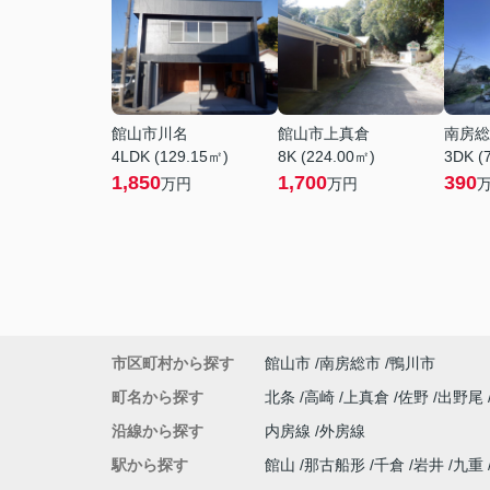
館山市川名
館山市上真倉
南房総
4LDK (129.15㎡)
8K (224.00㎡)
3DK (
1,850
1,700
390
万円
万円
市区町村から探す
館山市
南房総市
鴨川市
町名から探す
北条
高崎
上真倉
佐野
出野尾
沿線から探す
内房線
外房線
駅から探す
館山
那古船形
千倉
岩井
九重