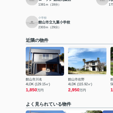
1381ｍ（18分）
1
小学校
館山市立九重小学校
2303ｍ（29分）
近隣の物件
館山市川名
館山市佐野
4LDK (129.15㎡)
4LDK (115.92㎡)
5
1,850
2,950
1
万円
万円
よく見られている物件