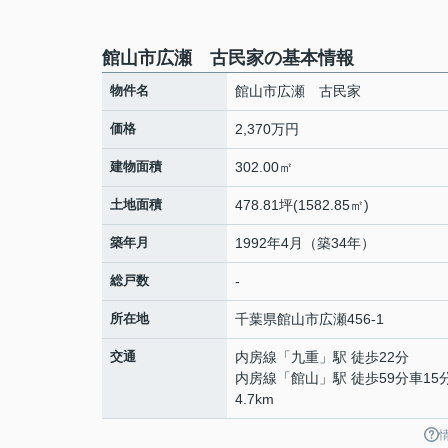
館山市広瀬 古民家の基本情報
物件名
館山市広瀬 古民家
価格
2,370万円
建物面積
302.00㎡
土地面積
478.81坪(1582.85㎡)
築年月
1992年4月（築34年）
総戸数
-
所在地
千葉県
館山市
広瀬
456-1
交通
内房線
「
九重
」駅 徒歩22分
内房線
「
館山
」駅 徒歩59分車15
4.7km