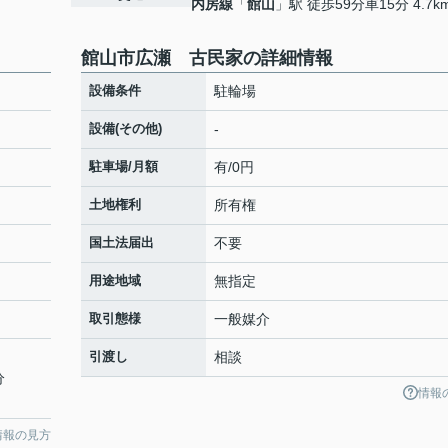
内房線
「
館山
」駅 徒歩59分車15分 4.7k
館山市広瀬 古民家の詳細情報
設備条件
駐輪場
設備(その他)
-
駐車場/月額
有/0円
土地権利
所有権
国土法届出
不要
用途地域
無指定
取引態様
一般媒介
引渡し
相談
分
情報
情報の見方