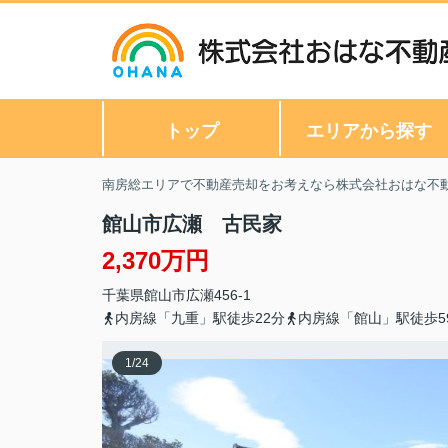
トップ
エリアから探す
南房総エリアで不動産売却をお考えなら株式会社おはな不
館山市広瀬 古民家
2,370万円
千葉県
館山市
広瀬
456-1
内房線「九重」駅徒歩22分
内房線「館山」駅徒歩5
1
/
24