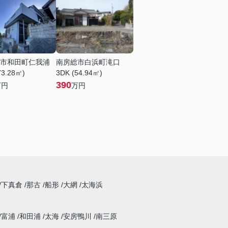
市和田町仁我浦
南房総市白浜町滝口
73.28㎡)
3DK (54.94㎡)
390
万円
万円
下真倉
那古
船形
大網
太海浜
富浦
和田浦
太海
安房鴨川
南三原