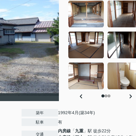
1992年4月(築34年)
築年
有
駐車
内房線
「
九重
」駅 徒歩22分
交通