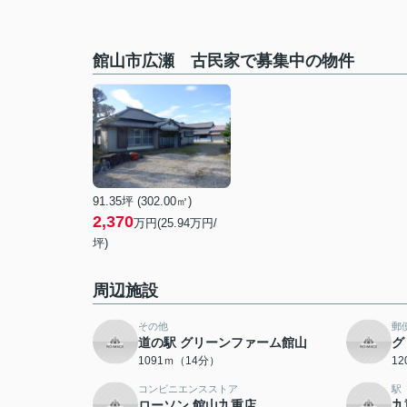
館山市広瀬 古民家で募集中の物件
91.35坪 (302.00㎡)
2,370
万円(25.94万円/
坪)
周辺施設
その他
郵
道の駅 グリーンファーム館山
グ
1091ｍ（14分）
1
コンビニエンスストア
駅
ローソン 館山九重店
九