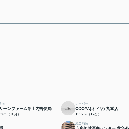
便局
スーパー
リーンファーム館山内郵便局
ODOYA(オドヤ) 九重店
203ｍ（16分）
1332ｍ（17分）
総合病院
重
安房地域医療センター 救急