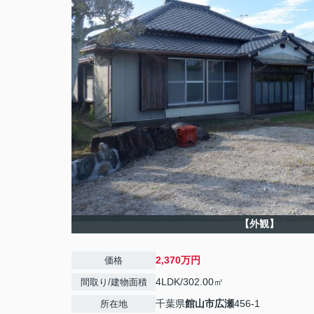
【外観】
2,370万円
価格
4LDK/302.00㎡
間取り/建物面積
千葉県
館山市
広瀬
456-1
所在地